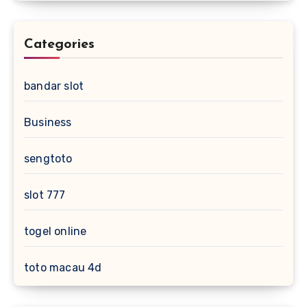
Categories
bandar slot
Business
sengtoto
slot 777
togel online
toto macau 4d