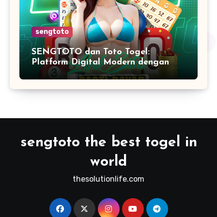
sengtoto
SENGTOTO dan Toto Togel:
Platform Digital Modern dengan
Layanan Praktis dan Fitur Lengkap
sengtoto the best togel in
world
thesolutionlife.com