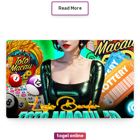
Read More
togel online