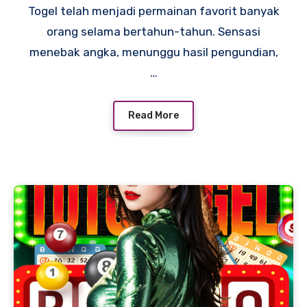
Togel telah menjadi permainan favorit banyak
orang selama bertahun-tahun. Sensasi
menebak angka, menunggu hasil pengundian,
…
Read More