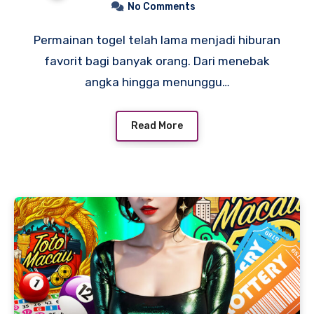
No Comments
Permainan togel telah lama menjadi hiburan
favorit bagi banyak orang. Dari menebak
angka hingga menunggu…
Read More