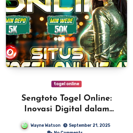
togel online
Sengtoto Togel Online:
Inovasi Digital dalam
Dunia Hiburan Angka
Wayne Watson
September 21, 2025
No Comments