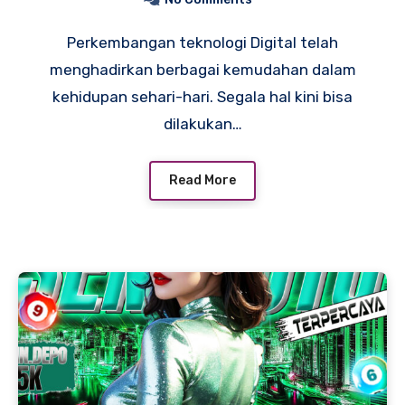
Perkembangan teknologi Digital telah
menghadirkan berbagai kemudahan dalam
kehidupan sehari-hari. Segala hal kini bisa
dilakukan…
Read More