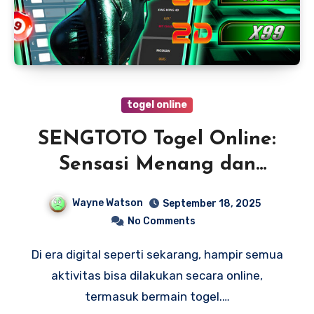
togel online
SENGTOTO Togel Online:
Sensasi Menang dan
Keseruan Bermain Togel di
Wayne Watson
September 18, 2025
Era Digital
No Comments
Di era digital seperti sekarang, hampir semua
aktivitas bisa dilakukan secara online,
termasuk bermain togel.…