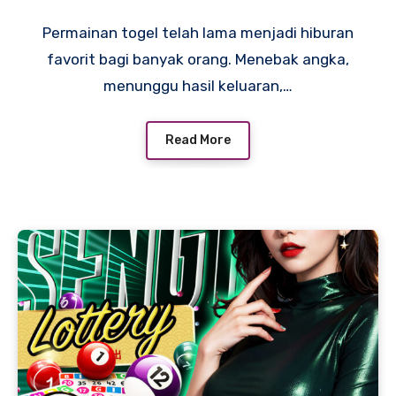
Permainan togel telah lama menjadi hiburan
favorit bagi banyak orang. Menebak angka,
menunggu hasil keluaran,…
Read More