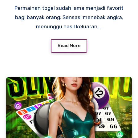
Permainan togel sudah lama menjadi favorit
bagi banyak orang. Sensasi menebak angka,
menunggu hasil keluaran,…
Read More