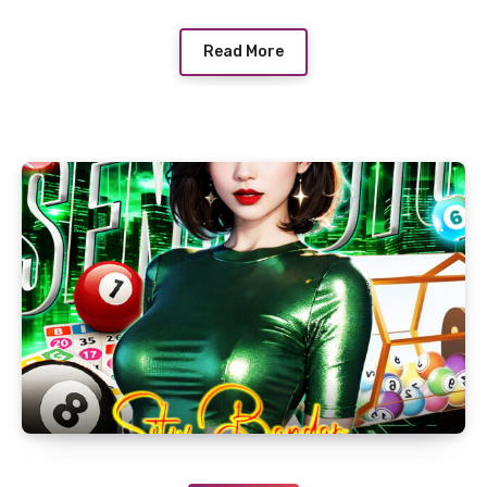
Read More