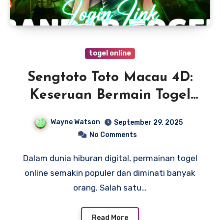
togel online
Sengtoto Toto Macau 4D:
Keseruan Bermain Togel
Online yang
Wayne Watson
September 29, 2025
Menguntungkan
No Comments
Dalam dunia hiburan digital, permainan togel
online semakin populer dan diminati banyak
orang. Salah satu…
Read More