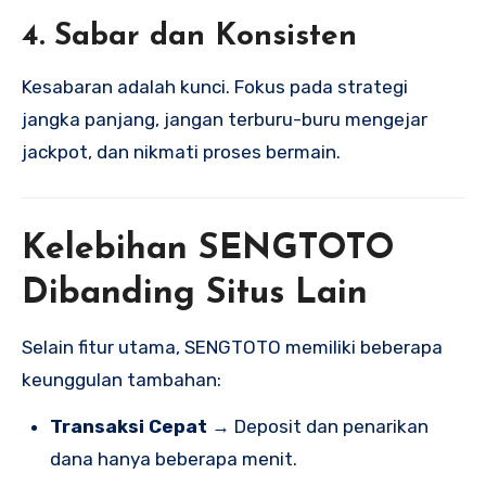
4. Sabar dan Konsisten
Kesabaran adalah kunci. Fokus pada strategi
jangka panjang, jangan terburu-buru mengejar
jackpot, dan nikmati proses bermain.
Kelebihan SENGTOTO
Dibanding Situs Lain
Selain fitur utama, SENGTOTO memiliki beberapa
keunggulan tambahan:
Transaksi Cepat
→ Deposit dan penarikan
dana hanya beberapa menit.