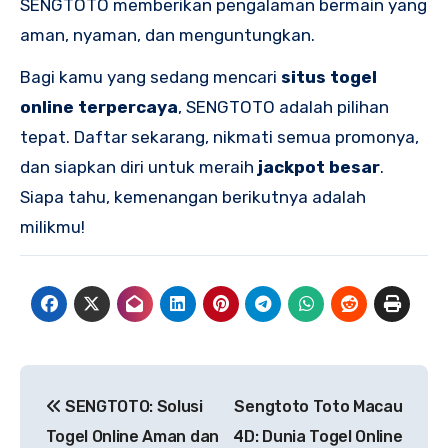
SENGTOTO memberikan pengalaman bermain yang
aman, nyaman, dan menguntungkan.
Bagi kamu yang sedang mencari
situs togel
online terpercaya
, SENGTOTO adalah pilihan
tepat. Daftar sekarang, nikmati semua promonya,
dan siapkan diri untuk meraih
jackpot besar
.
Siapa tahu, kemenangan berikutnya adalah
milikmu!
Post
SENGTOTO: Solusi
Sengtoto Toto Macau
navigation
Togel Online Aman dan
4D: Dunia Togel Online