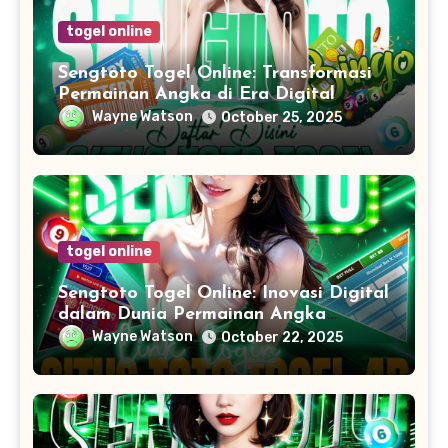
togel online
Sengtoto Togel Online: Transformasi
Permainan Angka di Era Digital
Wayne Watson
October 25, 2025
togel online
Sengtoto Togel Online: Inovasi Digital
dalam Dunia Permainan Angka
Modern
Wayne Watson
October 22, 2025