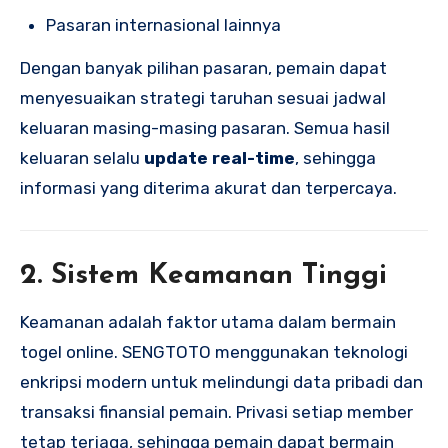
Pasaran internasional lainnya
Dengan banyak pilihan pasaran, pemain dapat
menyesuaikan strategi taruhan sesuai jadwal
keluaran masing-masing pasaran. Semua hasil
keluaran selalu
update real-time
, sehingga
informasi yang diterima akurat dan terpercaya.
2. Sistem Keamanan Tinggi
Keamanan adalah faktor utama dalam bermain
togel online. SENGTOTO menggunakan teknologi
enkripsi modern untuk melindungi data pribadi dan
transaksi finansial pemain. Privasi setiap member
tetap terjaga, sehingga pemain dapat bermain