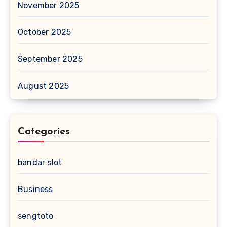
November 2025
October 2025
September 2025
August 2025
Categories
bandar slot
Business
sengtoto