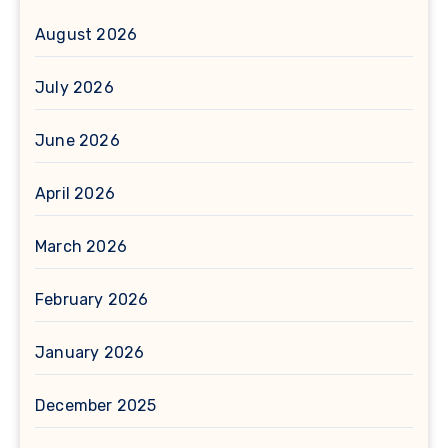
August 2026
July 2026
June 2026
April 2026
March 2026
February 2026
January 2026
December 2025