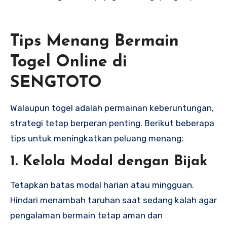
Tips Menang Bermain
Togel Online di
SENGTOTO
Walaupun togel adalah permainan keberuntungan,
strategi tetap berperan penting. Berikut beberapa
tips untuk meningkatkan peluang menang:
1. Kelola Modal dengan Bijak
Tetapkan batas modal harian atau mingguan.
Hindari menambah taruhan saat sedang kalah agar
pengalaman bermain tetap aman dan