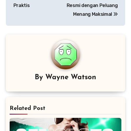
Praktis
Resmi dengan Peluang
Menang Maksimal
By
Wayne Watson
Related Post