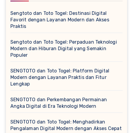
Sengtoto dan Toto Togel: Destinasi Digital
Favorit dengan Layanan Modern dan Akses
Praktis
Sengtoto dan Toto Togel: Perpaduan Teknologi
Modern dan Hiburan Digital yang Semakin
Populer
SENGTOTO dan Toto Togel: Platform Digital
Modern dengan Layanan Praktis dan Fitur
Lengkap
SENGTOTO dan Perkembangan Permainan
Angka Digital di Era Teknologi Modern
SENGTOTO dan Toto Togel: Menghadirkan
Pengalaman Digital Modern dengan Akses Cepat