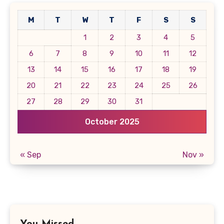
M
T
W
T
F
S
S
1
2
3
4
5
6
7
8
9
10
11
12
13
14
15
16
17
18
19
20
21
22
23
24
25
26
27
28
29
30
31
October 2025
« Sep
Nov »
You Missed