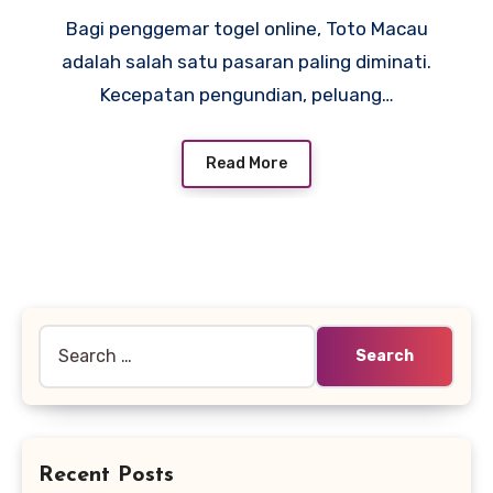
Bagi penggemar togel online, Toto Macau
adalah salah satu pasaran paling diminati.
Kecepatan pengundian, peluang…
Read More
Search
for:
Recent Posts