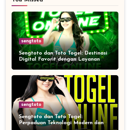
sengtoto
Sengtoto dan Toto Togel: Destinasi
Digital Favorit dengan Layanan
Modern dan Akses Praktis
sengtoto
Sengtoto dan Toto Togel:
Perpaduan Teknologi Modern dan
Hiburan Digital yang Semakin