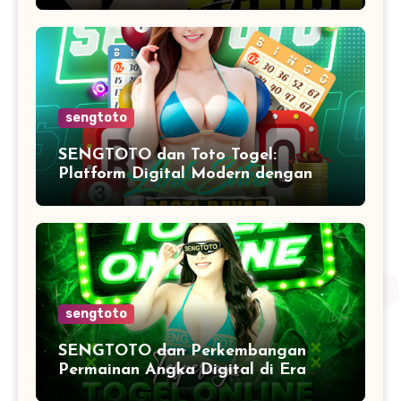
Populer
sengtoto
SENGTOTO dan Toto Togel:
Platform Digital Modern dengan
Layanan Praktis dan Fitur Lengkap
sengtoto
SENGTOTO dan Perkembangan
Permainan Angka Digital di Era
Teknologi Modern