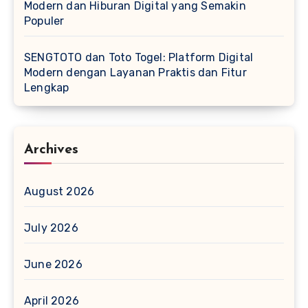
Modern dan Hiburan Digital yang Semakin
Populer
SENGTOTO dan Toto Togel: Platform Digital
Modern dengan Layanan Praktis dan Fitur
Lengkap
Archives
August 2026
July 2026
June 2026
April 2026