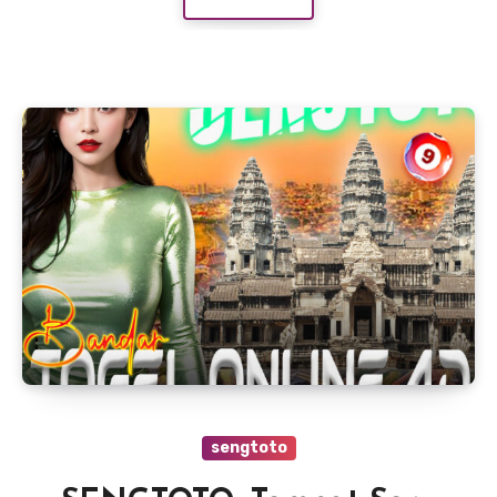
sengtoto