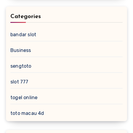
Categories
bandar slot
Business
sengtoto
slot 777
togel online
toto macau 4d