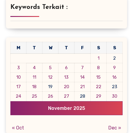
Keywords Terkait :
M
T
W
T
F
S
S
1
2
3
4
5
6
7
8
9
10
11
12
13
14
15
16
17
18
19
20
21
22
23
24
25
26
27
28
29
30
November 2025
« Oct
Dec »