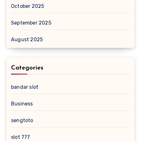
October 2025
September 2025
August 2025
Categories
bandar slot
Business
sengtoto
slot 777