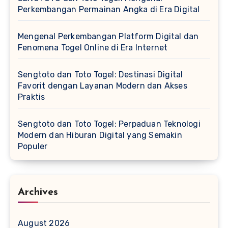
Perkembangan Permainan Angka di Era Digital
Mengenal Perkembangan Platform Digital dan
Fenomena Togel Online di Era Internet
Sengtoto dan Toto Togel: Destinasi Digital
Favorit dengan Layanan Modern dan Akses
Praktis
Sengtoto dan Toto Togel: Perpaduan Teknologi
Modern dan Hiburan Digital yang Semakin
Populer
Archives
August 2026