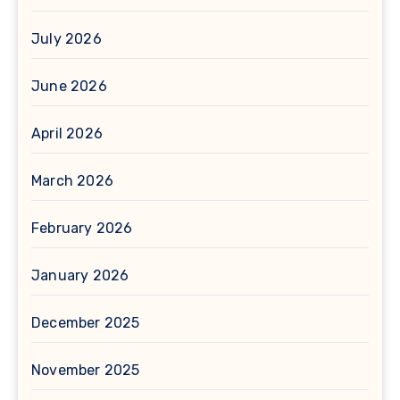
July 2026
June 2026
April 2026
March 2026
February 2026
January 2026
December 2025
November 2025