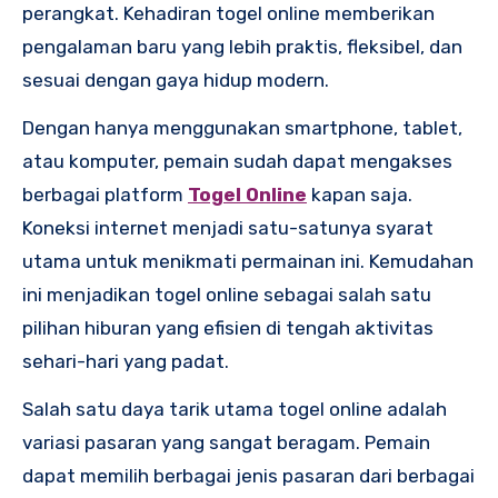
perangkat. Kehadiran togel online memberikan
pengalaman baru yang lebih praktis, fleksibel, dan
sesuai dengan gaya hidup modern.
Dengan hanya menggunakan smartphone, tablet,
atau komputer, pemain sudah dapat mengakses
berbagai platform
Togel Online
kapan saja.
Koneksi internet menjadi satu-satunya syarat
utama untuk menikmati permainan ini. Kemudahan
ini menjadikan togel online sebagai salah satu
pilihan hiburan yang efisien di tengah aktivitas
sehari-hari yang padat.
Salah satu daya tarik utama togel online adalah
variasi pasaran yang sangat beragam. Pemain
dapat memilih berbagai jenis pasaran dari berbagai