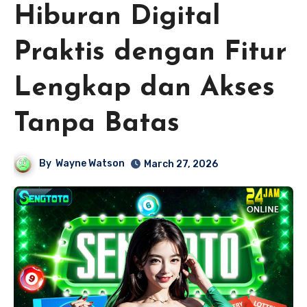
Hiburan Digital
Praktis dengan Fitur
Lengkap dan Akses
Tanpa Batas
By
Wayne Watson
March 27, 2026