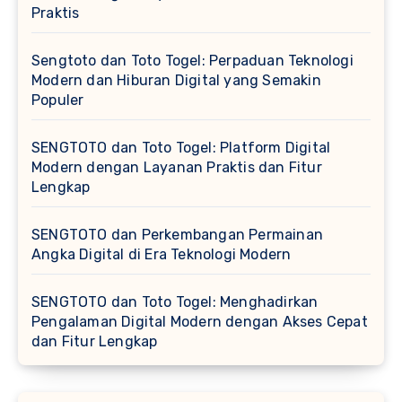
Praktis
Sengtoto dan Toto Togel: Perpaduan Teknologi
Modern dan Hiburan Digital yang Semakin
Populer
SENGTOTO dan Toto Togel: Platform Digital
Modern dengan Layanan Praktis dan Fitur
Lengkap
SENGTOTO dan Perkembangan Permainan
Angka Digital di Era Teknologi Modern
SENGTOTO dan Toto Togel: Menghadirkan
Pengalaman Digital Modern dengan Akses Cepat
dan Fitur Lengkap