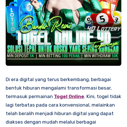
Di era digital yang terus berkembang, berbagai
bentuk hiburan mengalami transformasi besar,
termasuk permainan
Togel Online
. Kini, togel tidak
lagi terbatas pada cara konvensional, melainkan
telah beralih menjadi hiburan digital yang dapat
diakses dengan mudah melalui berbagai