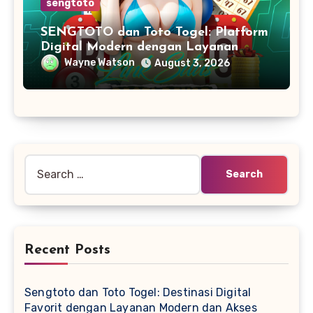
sengtoto
SENGTOTO dan Toto Togel: Platform
Digital Modern dengan Layanan
Praktis dan Fitur Lengkap
Wayne Watson
August 3, 2026
Search
for:
Recent Posts
Sengtoto dan Toto Togel: Destinasi Digital
Favorit dengan Layanan Modern dan Akses