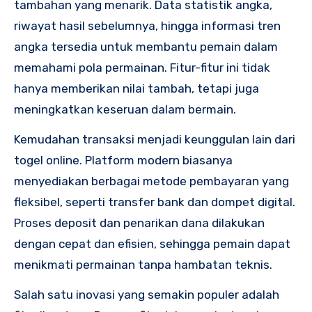
tambahan yang menarik. Data statistik angka,
riwayat hasil sebelumnya, hingga informasi tren
angka tersedia untuk membantu pemain dalam
memahami pola permainan. Fitur-fitur ini tidak
hanya memberikan nilai tambah, tetapi juga
meningkatkan keseruan dalam bermain.
Kemudahan transaksi menjadi keunggulan lain dari
togel online. Platform modern biasanya
menyediakan berbagai metode pembayaran yang
fleksibel, seperti transfer bank dan dompet digital.
Proses deposit dan penarikan dana dilakukan
dengan cepat dan efisien, sehingga pemain dapat
menikmati permainan tanpa hambatan teknis.
Salah satu inovasi yang semakin populer adalah