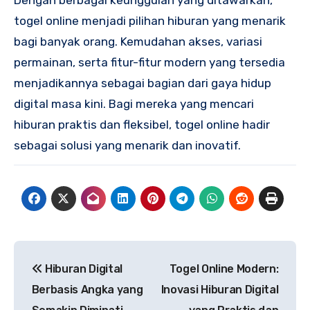
togel online menjadi pilihan hiburan yang menarik
bagi banyak orang. Kemudahan akses, variasi
permainan, serta fitur-fitur modern yang tersedia
menjadikannya sebagai bagian dari gaya hidup
digital masa kini. Bagi mereka yang mencari
hiburan praktis dan fleksibel, togel online hadir
sebagai solusi yang menarik dan inovatif.
Post
Hiburan Digital
Togel Online Modern:
navigation
Berbasis Angka yang
Inovasi Hiburan Digital