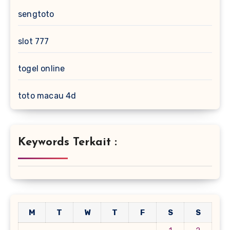
sengtoto
slot 777
togel online
toto macau 4d
Keywords Terkait :
M
T
W
T
F
S
S