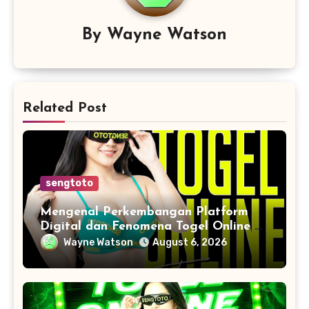
By
Wayne Watson
Related Post
sengtoto
Mengenal Perkembangan Platform
Digital dan Fenomena Togel Online di
Era Internet
Wayne Watson
August 6, 2026