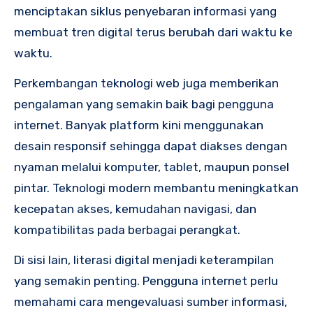
menciptakan siklus penyebaran informasi yang
membuat tren digital terus berubah dari waktu ke
waktu.
Perkembangan teknologi web juga memberikan
pengalaman yang semakin baik bagi pengguna
internet. Banyak platform kini menggunakan
desain responsif sehingga dapat diakses dengan
nyaman melalui komputer, tablet, maupun ponsel
pintar. Teknologi modern membantu meningkatkan
kecepatan akses, kemudahan navigasi, dan
kompatibilitas pada berbagai perangkat.
Di sisi lain, literasi digital menjadi keterampilan
yang semakin penting. Pengguna internet perlu
memahami cara mengevaluasi sumber informasi,