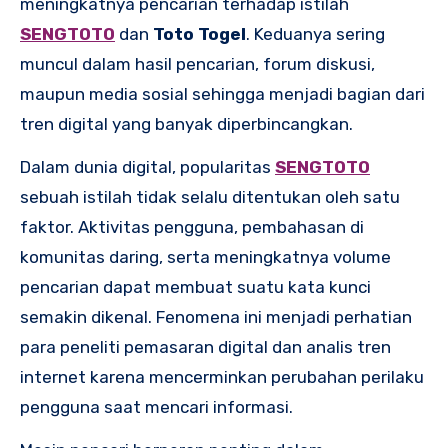
meningkatnya pencarian terhadap istilah
SENGTOTO
dan
Toto Togel
. Keduanya sering
muncul dalam hasil pencarian, forum diskusi,
maupun media sosial sehingga menjadi bagian dari
tren digital yang banyak diperbincangkan.
Dalam dunia digital, popularitas
SENGTOTO
sebuah istilah tidak selalu ditentukan oleh satu
faktor. Aktivitas pengguna, pembahasan di
komunitas daring, serta meningkatnya volume
pencarian dapat membuat suatu kata kunci
semakin dikenal. Fenomena ini menjadi perhatian
para peneliti pemasaran digital dan analis tren
internet karena mencerminkan perubahan perilaku
pengguna saat mencari informasi.