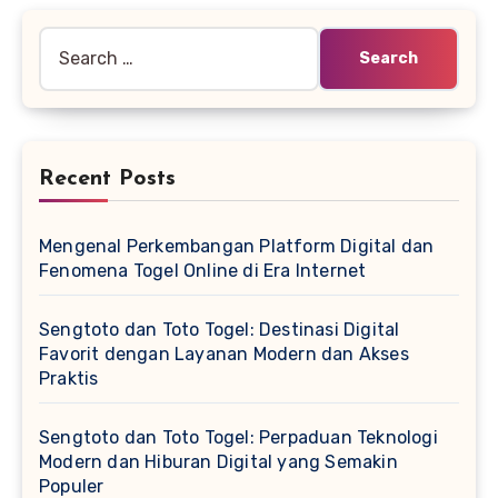
Search
for:
Recent Posts
Mengenal Perkembangan Platform Digital dan
Fenomena Togel Online di Era Internet
Sengtoto dan Toto Togel: Destinasi Digital
Favorit dengan Layanan Modern dan Akses
Praktis
Sengtoto dan Toto Togel: Perpaduan Teknologi
Modern dan Hiburan Digital yang Semakin
Populer