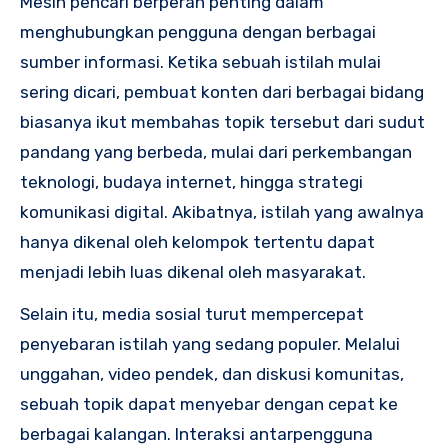
Mesin pencari berperan penting dalam
menghubungkan pengguna dengan berbagai
sumber informasi. Ketika sebuah istilah mulai
sering dicari, pembuat konten dari berbagai bidang
biasanya ikut membahas topik tersebut dari sudut
pandang yang berbeda, mulai dari perkembangan
teknologi, budaya internet, hingga strategi
komunikasi digital. Akibatnya, istilah yang awalnya
hanya dikenal oleh kelompok tertentu dapat
menjadi lebih luas dikenal oleh masyarakat.
Selain itu, media sosial turut mempercepat
penyebaran istilah yang sedang populer. Melalui
unggahan, video pendek, dan diskusi komunitas,
sebuah topik dapat menyebar dengan cepat ke
berbagai kalangan. Interaksi antarpengguna