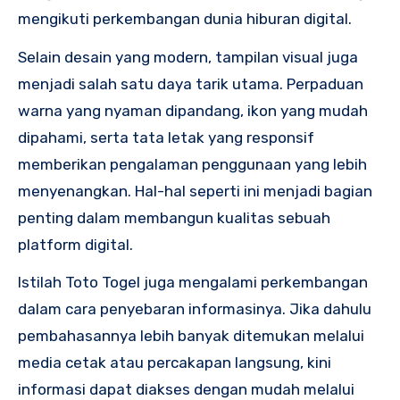
mengikuti perkembangan dunia hiburan digital.
Selain desain yang modern, tampilan visual juga
menjadi salah satu daya tarik utama. Perpaduan
warna yang nyaman dipandang, ikon yang mudah
dipahami, serta tata letak yang responsif
memberikan pengalaman penggunaan yang lebih
menyenangkan. Hal-hal seperti ini menjadi bagian
penting dalam membangun kualitas sebuah
platform digital.
Istilah Toto Togel juga mengalami perkembangan
dalam cara penyebaran informasinya. Jika dahulu
pembahasannya lebih banyak ditemukan melalui
media cetak atau percakapan langsung, kini
informasi dapat diakses dengan mudah melalui