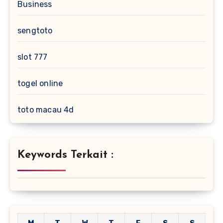
Business
sengtoto
slot 777
togel online
toto macau 4d
Keywords Terkait :
M
T
W
T
F
S
S