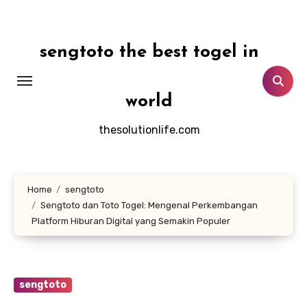
Skip
to
content
sengtoto the best togel in
world
thesolutionlife.com
Home
sengtoto
Sengtoto dan Toto Togel: Mengenal Perkembangan
Platform Hiburan Digital yang Semakin Populer
sengtoto