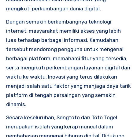
mengikuti perkembangan dunia digital.
Dengan semakin berkembangnya teknologi
internet, masyarakat memiliki akses yang lebih
luas terhadap berbagai informasi. Kemudahan
tersebut mendorong pengguna untuk mengenal
berbagai platform, memahami fitur yang tersedia,
serta mengikuti perkembangan layanan digital dari
waktu ke waktu. Inovasi yang terus dilakukan
menjadi salah satu faktor yang menjaga daya tarik
platform di tengah persaingan yang semakin
dinamis.
Secara keseluruhan, Sengtoto dan Toto Togel
merupakan istilah yang kerap muncul dalam
pembahasan mengenai hiburan digital. Didukung