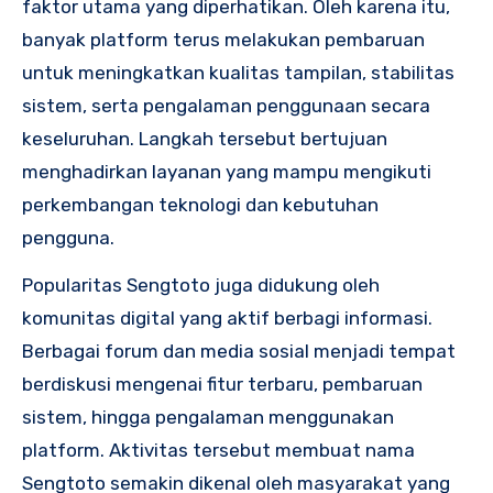
faktor utama yang diperhatikan. Oleh karena itu,
banyak platform terus melakukan pembaruan
untuk meningkatkan kualitas tampilan, stabilitas
sistem, serta pengalaman penggunaan secara
keseluruhan. Langkah tersebut bertujuan
menghadirkan layanan yang mampu mengikuti
perkembangan teknologi dan kebutuhan
pengguna.
Popularitas Sengtoto juga didukung oleh
komunitas digital yang aktif berbagi informasi.
Berbagai forum dan media sosial menjadi tempat
berdiskusi mengenai fitur terbaru, pembaruan
sistem, hingga pengalaman menggunakan
platform. Aktivitas tersebut membuat nama
Sengtoto semakin dikenal oleh masyarakat yang