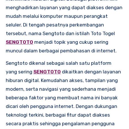
menghadirkan layanan yang dapat diakses dengan
mudah melalui komputer maupun perangkat
seluler. Di tengah pesatnya perkembangan
tersebut, nama Sengtoto dan istilah Toto Togel
SENGTOTO
menjadi topik yang cukup sering
muncul dalam berbagai pembahasan di internet.
Sengtoto dikenal sebagai salah satu platform
yang sering
SENGTOTO
dikaitkan dengan layanan
hiburan digital. Kemudahan akses, tampilan yang
modern, serta navigasi yang sederhana menjadi
beberapa faktor yang membuat nama ini banyak
dicari oleh pengguna internet. Dengan dukungan
teknologi terkini, berbagai fitur dapat diakses
secara praktis sehingga pengalaman pengguna