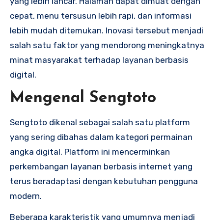
yang lebih lancar. Halaman dapat dimuat dengan
cepat, menu tersusun lebih rapi, dan informasi
lebih mudah ditemukan. Inovasi tersebut menjadi
salah satu faktor yang mendorong meningkatnya
minat masyarakat terhadap layanan berbasis
digital.
Mengenal Sengtoto
Sengtoto dikenal sebagai salah satu platform
yang sering dibahas dalam kategori permainan
angka digital. Platform ini mencerminkan
perkembangan layanan berbasis internet yang
terus beradaptasi dengan kebutuhan pengguna
modern.
Beberapa karakteristik yang umumnya menjadi