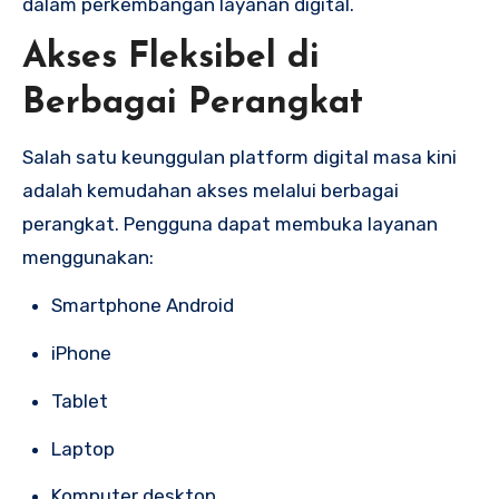
dalam perkembangan layanan digital.
Akses Fleksibel di
Berbagai Perangkat
Salah satu keunggulan platform digital masa kini
adalah kemudahan akses melalui berbagai
perangkat. Pengguna dapat membuka layanan
menggunakan:
Smartphone Android
iPhone
Tablet
Laptop
Komputer desktop