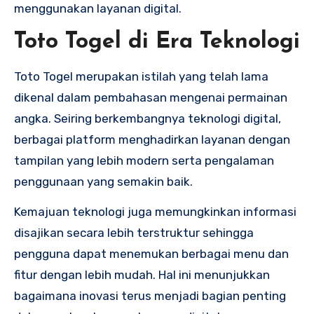
menggunakan layanan digital.
Toto Togel di Era Teknologi
Toto Togel merupakan istilah yang telah lama
dikenal dalam pembahasan mengenai permainan
angka. Seiring berkembangnya teknologi digital,
berbagai platform menghadirkan layanan dengan
tampilan yang lebih modern serta pengalaman
penggunaan yang semakin baik.
Kemajuan teknologi juga memungkinkan informasi
disajikan secara lebih terstruktur sehingga
pengguna dapat menemukan berbagai menu dan
fitur dengan lebih mudah. Hal ini menunjukkan
bagaimana inovasi terus menjadi bagian penting