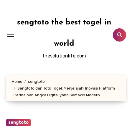
Skip
to
content
sengtoto the best togel in
world
thesolutionlife.com
Home
sengtoto
Sengtoto dan Toto Togel: Menjelajahi Inovasi Platform
Permainan Angka Digital yang Semakin Modern
sengtoto