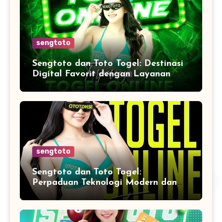
sengtoto
Sengtoto dan Toto Togel: Destinasi
Digital Favorit dengan Layanan
Modern dan Akses Praktis
sengtoto
Sengtoto dan Toto Togel:
Perpaduan Teknologi Modern dan
Hiburan Digital yang Semakin
Populer