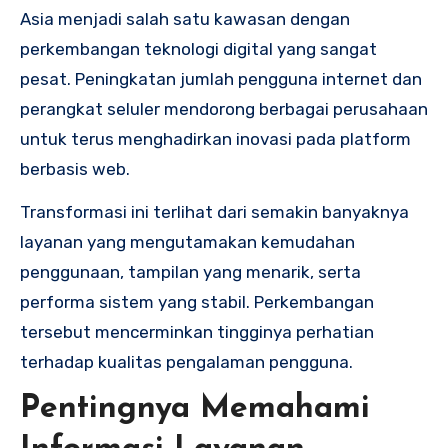
Asia menjadi salah satu kawasan dengan
perkembangan teknologi digital yang sangat
pesat. Peningkatan jumlah pengguna internet dan
perangkat seluler mendorong berbagai perusahaan
untuk terus menghadirkan inovasi pada platform
berbasis web.
Transformasi ini terlihat dari semakin banyaknya
layanan yang mengutamakan kemudahan
penggunaan, tampilan yang menarik, serta
performa sistem yang stabil. Perkembangan
tersebut mencerminkan tingginya perhatian
terhadap kualitas pengalaman pengguna.
Pentingnya Memahami