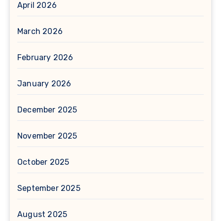
April 2026
March 2026
February 2026
January 2026
December 2025
November 2025
October 2025
September 2025
August 2025