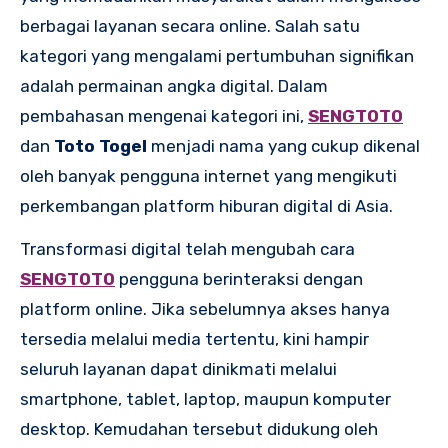
berbagai layanan secara online. Salah satu
kategori yang mengalami pertumbuhan signifikan
adalah permainan angka digital. Dalam
pembahasan mengenai kategori ini,
SENGTOTO
dan
Toto Togel
menjadi nama yang cukup dikenal
oleh banyak pengguna internet yang mengikuti
perkembangan platform hiburan digital di Asia.
Transformasi digital telah mengubah cara
SENGTOTO
pengguna berinteraksi dengan
platform online. Jika sebelumnya akses hanya
tersedia melalui media tertentu, kini hampir
seluruh layanan dapat dinikmati melalui
smartphone, tablet, laptop, maupun komputer
desktop. Kemudahan tersebut didukung oleh