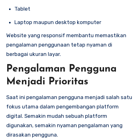
Tablet
Laptop maupun desktop komputer
Website yang responsif membantu memastikan
pengalaman penggunaan tetap nyaman di
berbagai ukuran layar.
Pengalaman Pengguna
Menjadi Prioritas
Saat ini pengalaman pengguna menjadi salah satu
fokus utama dalam pengembangan platform
digital. Semakin mudah sebuah platform
digunakan, semakin nyaman pengalaman yang
dirasakan pengguna.