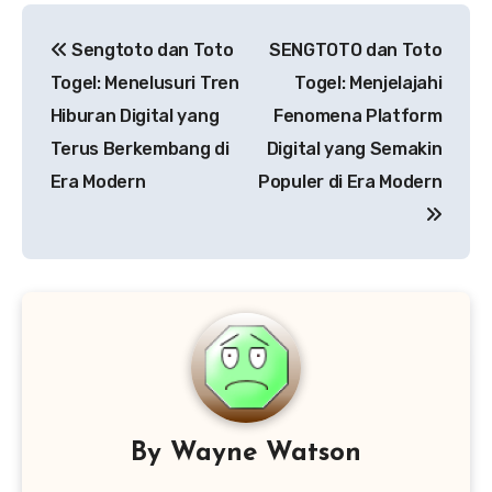
Post
Sengtoto dan Toto
SENGTOTO dan Toto
navigation
Togel: Menelusuri Tren
Togel: Menjelajahi
Hiburan Digital yang
Fenomena Platform
Terus Berkembang di
Digital yang Semakin
Era Modern
Populer di Era Modern
By
Wayne Watson