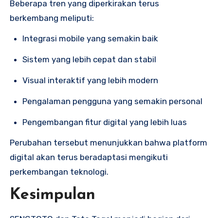
Beberapa tren yang diperkirakan terus
berkembang meliputi:
Integrasi mobile yang semakin baik
Sistem yang lebih cepat dan stabil
Visual interaktif yang lebih modern
Pengalaman pengguna yang semakin personal
Pengembangan fitur digital yang lebih luas
Perubahan tersebut menunjukkan bahwa platform
digital akan terus beradaptasi mengikuti
perkembangan teknologi.
Kesimpulan