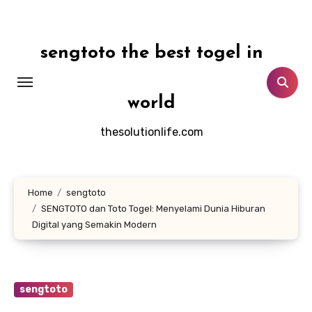
Skip
to
content
sengtoto the best togel in
world
thesolutionlife.com
Home
sengtoto
SENGTOTO dan Toto Togel: Menyelami Dunia Hiburan
Digital yang Semakin Modern
sengtoto