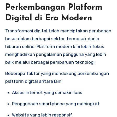
Perkembangan Platform
Digital di Era Modern
Transformasi digital telah menciptakan perubahan
besar dalam berbagai sektor, termasuk dunia
hiburan online. Platform modern kini lebih fokus
menghadirkan pengalaman pengguna yang lebih
baik melalui berbagai pembaruan teknologi.
Beberapa faktor yang mendukung perkembangan
platform digital antara lain:
Akses internet yang semakin luas
Penggunaan smartphone yang meningkat
Website yang lebih responsif