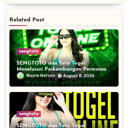
Related Post
sengtoto
SENGTOTO dan Toto Togel:
Menelusuri Perkembangan Permainan
Angka di Era Digital
Wayne Watson
August 8, 2026
sengtoto
SENGTOTO dan Toto Togel: