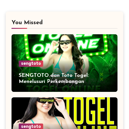
You Missed
sengtoto
SENGTOTO dan Toto Togel:
Menelusuri Perkembangan
Permainan Angka di Era Digital
sengtoto