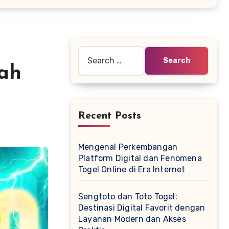
Search
for:
ah
Recent Posts
Mengenal Perkembangan
Platform Digital dan Fenomena
Togel Online di Era Internet
Sengtoto dan Toto Togel:
Destinasi Digital Favorit dengan
Layanan Modern dan Akses