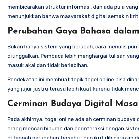
membicarakan struktur informasi, dan ada pula yan
menunjukkan bahwa masyarakat digital semakin kriti
Perubahan Gaya Bahasa dalam 
Bukan hanya sistem yang berubah, cara menulis pun i
ditinggalkan. Pembaca lebih menghargai tulisan yang
masuk akal dan tidak berlebihan.
Pendekatan ini membuat topik togel online bisa dibah
yang jujur justru terasa lebih kuat karena tidak m
Cerminan Budaya Digital Masa
Pada akhirnya, togel online adalah cerminan budaya
orang mencari hiburan dan berinteraksi dengan sist
di tengah perubahan tersebut dan ikut dibicarakan 