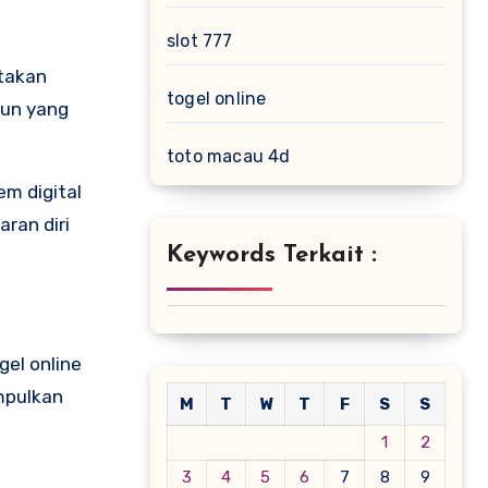
slot 777
rtakan
togel online
pun yang
toto macau 4d
m digital
ran diri
Keywords Terkait :
gel online
mpulkan
M
T
W
T
F
S
S
1
2
3
4
5
6
7
8
9