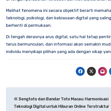
Melihat fenomena ini secara objektif berarti memah
teknologi, psikologi, dan kebiasaan digital yang sal
berhenti di permukaan.
Di tengah derasnya arus digital, satu hal tetap pent
terus bermunculan, dan informasi akan semakin mu
individu menyikapi pilihan yang ada dengan sikap ya
Post
Sengtoto dan Bandar Toto Macau: Harmonisasi
navigation
Teknologi Digital untuk Hiburan Online Terstruktur