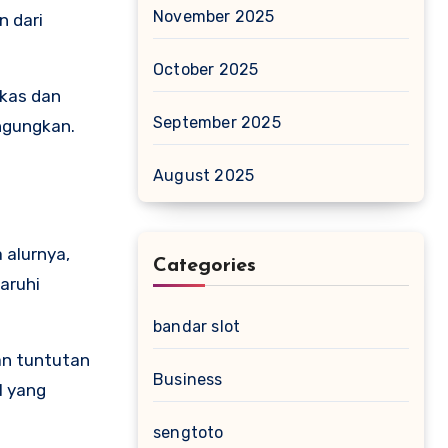
November 2025
n dari
October 2025
gkas dan
September 2025
ingungkan.
August 2025
 alurnya,
Categories
aruhi
bandar slot
an tuntutan
Business
l yang
sengtoto