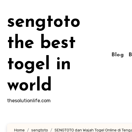
Skip
to
sengtoto
content
the best
Blog
B
togel in
world
thesolutionlife.com
Home
sengtoto
SENGTOTO dan Wajah Togel Online di Teng