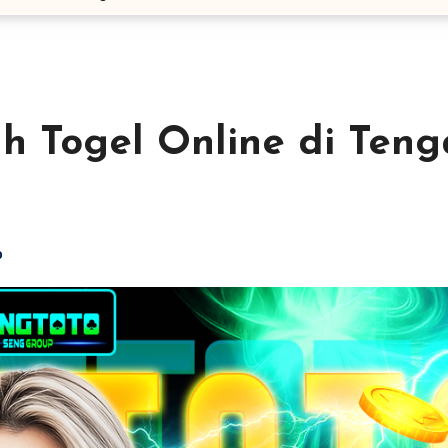
Togel Online di Teng
o