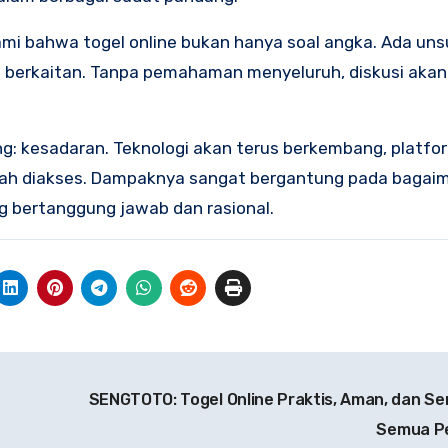
ami bahwa togel online bukan hanya soal angka. Ada uns
ing berkaitan. Tanpa pemahaman menyeluruh, diskusi akan
ing: kesadaran. Teknologi akan terus berkembang, platfo
dah diakses. Dampaknya sangat bergantung pada bagai
ng bertanggung jawab dan rasional.
SENGTOTO: Togel Online Praktis, Aman, dan Se
Semua P