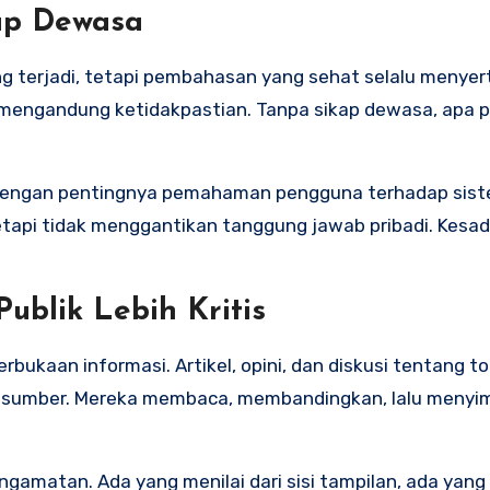
ap Dewasa
g terjadi, tetapi pembahasan yang sehat selalu menye
i mengandung ketidakpastian. Tanpa sikap dewasa, apa 
 dengan pentingnya pemahaman pengguna terhadap siste
api tidak menggantikan tanggung jawab pribadi. Kesada
ublik Lebih Kritis
bukaan informasi. Artikel, opini, dan diskusi tentang to
atu sumber. Mereka membaca, membandingkan, lalu menyi
ngamatan. Ada yang menilai dari sisi tampilan, ada yang