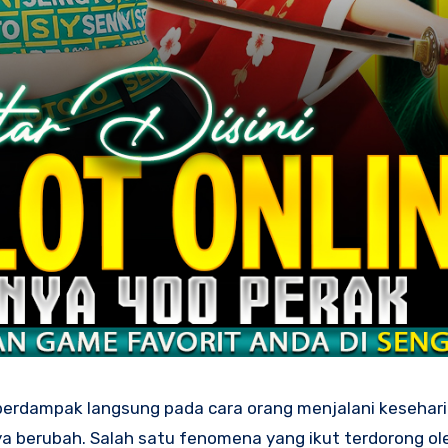
berdampak langsung pada cara orang menjalani keseharia
a berubah. Salah satu fenomena yang ikut terdorong ol