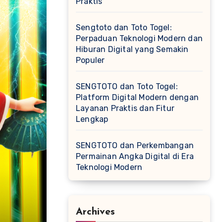
Praktis
Sengtoto dan Toto Togel:
Perpaduan Teknologi Modern dan
Hiburan Digital yang Semakin
Populer
SENGTOTO dan Toto Togel:
Platform Digital Modern dengan
Layanan Praktis dan Fitur
Lengkap
SENGTOTO dan Perkembangan
Permainan Angka Digital di Era
Teknologi Modern
Archives