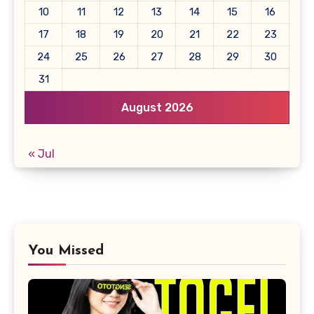
10
11
12
13
14
15
16
17
18
19
20
21
22
23
24
25
26
27
28
29
30
31
August 2026
« Jul
You Missed