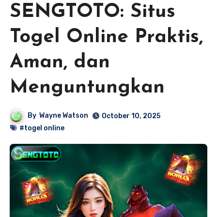
SENGTOTO: Situs
Togel Online Praktis,
Aman, dan
Menguntungkan
By
Wayne Watson
October 10, 2025
#togel online