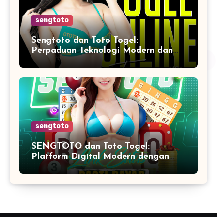
sengtoto
Sengtoto dan Toto Togel:
Perpaduan Teknologi Modern dan
Hiburan Digital yang Semakin
Populer
sengtoto
SENGTOTO dan Toto Togel:
Platform Digital Modern dengan
Layanan Praktis dan Fitur Lengkap