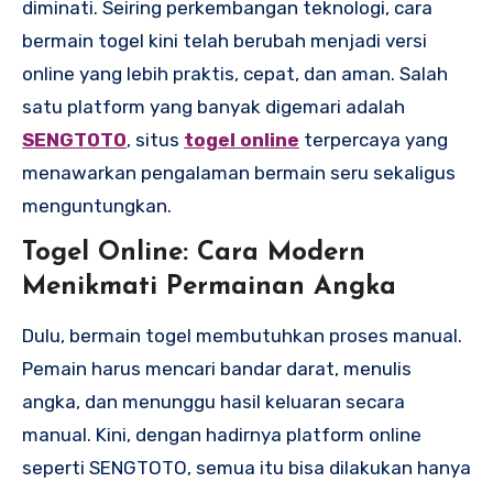
diminati. Seiring perkembangan teknologi, cara
bermain togel kini telah berubah menjadi versi
online yang lebih praktis, cepat, dan aman. Salah
satu platform yang banyak digemari adalah
SENGTOTO
, situs
togel online
terpercaya yang
menawarkan pengalaman bermain seru sekaligus
menguntungkan.
Togel Online: Cara Modern
Menikmati Permainan Angka
Dulu, bermain togel membutuhkan proses manual.
Pemain harus mencari bandar darat, menulis
angka, dan menunggu hasil keluaran secara
manual. Kini, dengan hadirnya platform online
seperti SENGTOTO, semua itu bisa dilakukan hanya