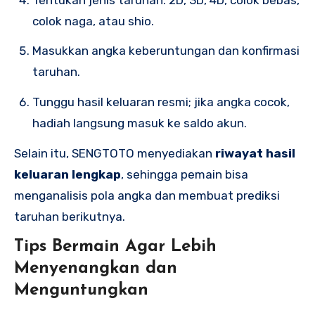
colok naga, atau shio.
Masukkan angka keberuntungan dan konfirmasi
taruhan.
Tunggu hasil keluaran resmi; jika angka cocok,
hadiah langsung masuk ke saldo akun.
Selain itu, SENGTOTO menyediakan
riwayat hasil
keluaran lengkap
, sehingga pemain bisa
menganalisis pola angka dan membuat prediksi
taruhan berikutnya.
Tips Bermain Agar Lebih
Menyenangkan dan
Menguntungkan