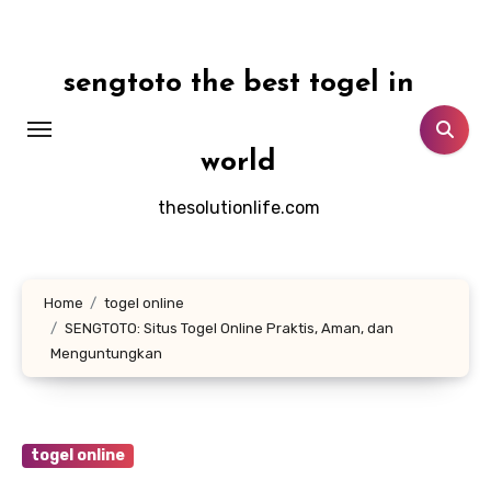
Skip
to
content
sengtoto the best togel in
world
thesolutionlife.com
Home
togel online
SENGTOTO: Situs Togel Online Praktis, Aman, dan
Menguntungkan
togel online