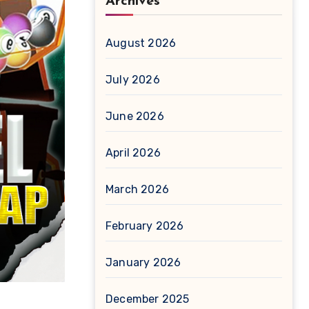
Archives
August 2026
July 2026
June 2026
April 2026
March 2026
February 2026
January 2026
December 2025