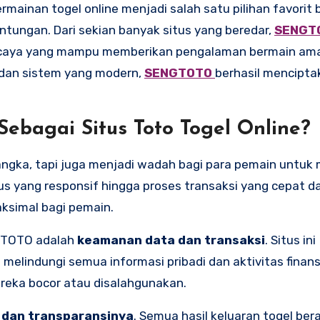
rmainan togel online menjadi salah satu pilihan favorit
ntungan. Dari sekian banyak situs yang beredar,
SENGT
percaya yang mampu memberikan pengalaman bermain ama
dan sistem yang modern,
SENGTOTO
berhasil mencipta
agai Situs Toto Togel Online?
ka, tapi juga menjadi wadah bagi para pemain untuk 
us yang responsif hingga proses transaksi yang cepat d
simal bagi pemain.
NGTOTO adalah
keamanan data dan transaksi
. Situs ini
melindungi semua informasi pribadi dan aktivitas finans
ereka bocor atau disalahgunakan.
 dan transparansinya
. Semua hasil keluaran togel bera