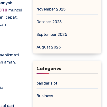
 banyak
November 2025
OTO
muncul
n, cepat,
October 2025
kan
September 2025
August 2025
menikmati
an aman,
Categories
bandar slot
ial
Business
sal dari