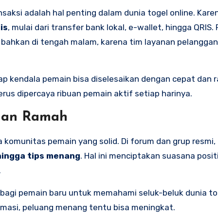
i adalah hal penting dalam dunia togel online. Karena
is
, mulai dari transfer bank lokal, e-wallet, hingga QRIS.
, bahkan di tengah malam, karena tim layanan pelangg
ap kendala pemain bisa diselesaikan dengan cepat dan 
us dipercaya ribuan pemain aktif setiap harinya.
 dan Ramah
 komunitas pemain yang solid. Di forum dan grup resmi,
 hingga tips menang
. Hal ini menciptakan suasana posit
.
 bagi pemain baru untuk memahami seluk-beluk dunia to
ormasi, peluang menang tentu bisa meningkat.