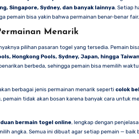
g, Singapore, Sydney, dan banyak lainnya
. Setiap h
gga pemain bisa yakin bahwa permainan benar-benar fair
Permainan Menarik
aknya pilihan pasaran togel yang tersedia. Pemain bis
ols, Hongkong Pools, Sydney, Japan, hingga Taiwa
u penarikan berbeda, sehingga pemain bisa memilih wakt
akan berbagai jenis permainan menarik seperti
colok be
u, pemain tidak akan bosan karena banyak cara untuk m
nduan bermain togel online
, lengkap dengan penjelasa
lih angka. Semua ini dibuat agar setiap pemain — baik 