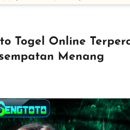
o Togel Online Terper
esempatan Menang