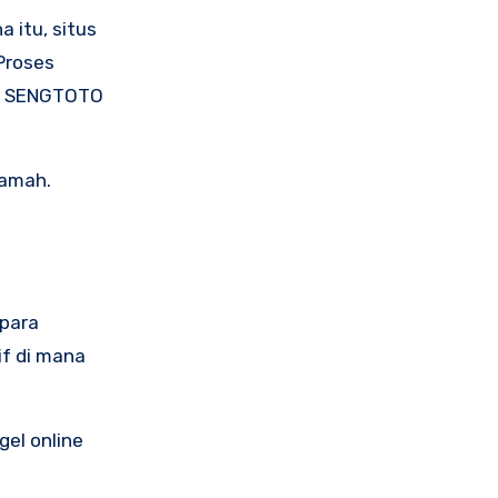
 itu, situs
 Proses
an SENGTOTO
ramah.
 para
if di mana
gel online