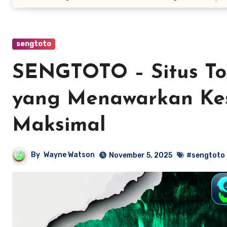
sengtoto
SENGTOTO – Situs Tot
yang Menawarkan K
Maksimal
By
Wayne Watson
November 5, 2025
#sengtoto