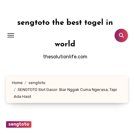
Skip
to
content
sengtoto the best togel in
world
thesolutionlife.com
Home
sengtoto
SENGTOTO Slot Gacor: Biar Nggak Cuma Ngerasa, Tapi
Ada Hasil
sengtoto