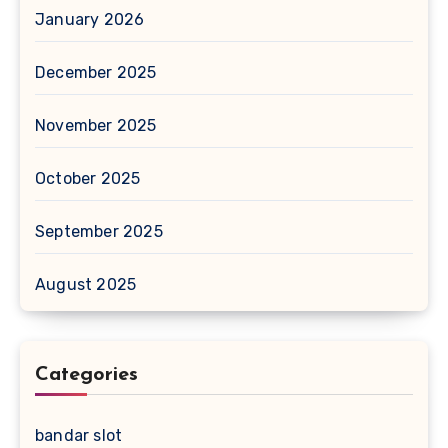
January 2026
December 2025
November 2025
October 2025
September 2025
August 2025
Categories
bandar slot