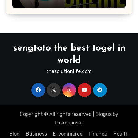
di Era Internet
sengtoto the best togel in
world
thesolutionlife.com
Copyright © All rights reserved
|
Blogus
by
Themeansar
.
Blog
Business
E-commerce
Finance
Health