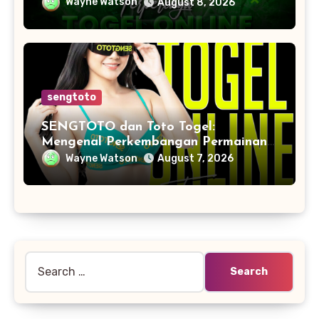
Angka di Era Digital
Wayne Watson
August 8, 2026
sengtoto
SENGTOTO dan Toto Togel:
Mengenal Perkembangan Permainan
Angka di Era Digital
Wayne Watson
August 7, 2026
Search
for: