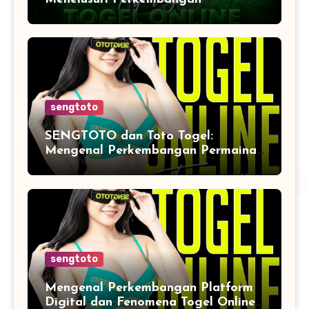
Permainan Angka di Era Digital
sengtoto
SENGTOTO dan Toto Togel:
Mengenal Perkembangan Permainan
Angka di Era Digital
sengtoto
Mengenal Perkembangan Platform
Digital dan Fenomena Togel Online