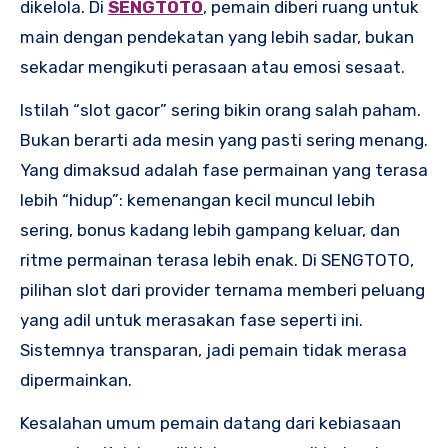
dikelola. Di
SENGTOTO
, pemain diberi ruang untuk
main dengan pendekatan yang lebih sadar, bukan
sekadar mengikuti perasaan atau emosi sesaat.
Istilah “slot gacor” sering bikin orang salah paham.
Bukan berarti ada mesin yang pasti sering menang.
Yang dimaksud adalah fase permainan yang terasa
lebih “hidup”: kemenangan kecil muncul lebih
sering, bonus kadang lebih gampang keluar, dan
ritme permainan terasa lebih enak. Di SENGTOTO,
pilihan slot dari provider ternama memberi peluang
yang adil untuk merasakan fase seperti ini.
Sistemnya transparan, jadi pemain tidak merasa
dipermainkan.
Kesalahan umum pemain datang dari kebiasaan