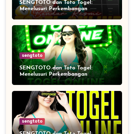
SENGTOTO dan Toto Togel:
Menelusuri Perkembangan
Permainan Angka di Era Digital
sengtoto
SENGTOTO dan Toto Togel:
Menelusuri Perkembangan
Permainan Angka di Era Digital
sengtoto
SENGTOTO dan Toto Togel: