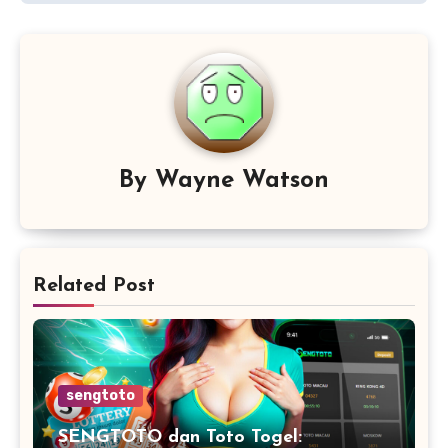
By
Wayne Watson
Related Post
sengtoto
SENGTOTO dan Toto Togel: