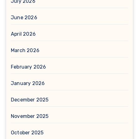
July 2026
June 2026
April 2026
March 2026
February 2026
January 2026
December 2025
November 2025
October 2025