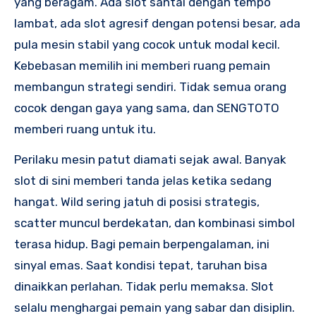
yang beragam. Ada slot santai dengan tempo
lambat, ada slot agresif dengan potensi besar, ada
pula mesin stabil yang cocok untuk modal kecil.
Kebebasan memilih ini memberi ruang pemain
membangun strategi sendiri. Tidak semua orang
cocok dengan gaya yang sama, dan SENGTOTO
memberi ruang untuk itu.
Perilaku mesin patut diamati sejak awal. Banyak
slot di sini memberi tanda jelas ketika sedang
hangat. Wild sering jatuh di posisi strategis,
scatter muncul berdekatan, dan kombinasi simbol
terasa hidup. Bagi pemain berpengalaman, ini
sinyal emas. Saat kondisi tepat, taruhan bisa
dinaikkan perlahan. Tidak perlu memaksa. Slot
selalu menghargai pemain yang sabar dan disiplin.