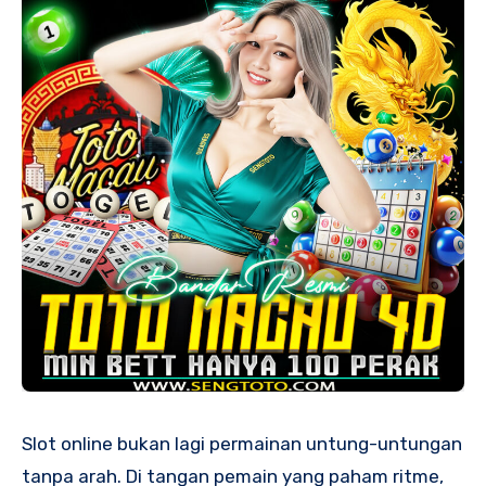
Slot online bukan lagi permainan untung-untungan
tanpa arah. Di tangan pemain yang paham ritme,