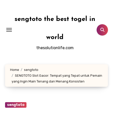
Skip
to
content
sengtoto the best togel in
world
thesolutionlife.com
Home
sengtoto
SENGTOTO Slot Gacor: Tempat yang Tepat untuk Pemain
yang Ingin Main Tenang dan Menang Konsisten
sengtoto