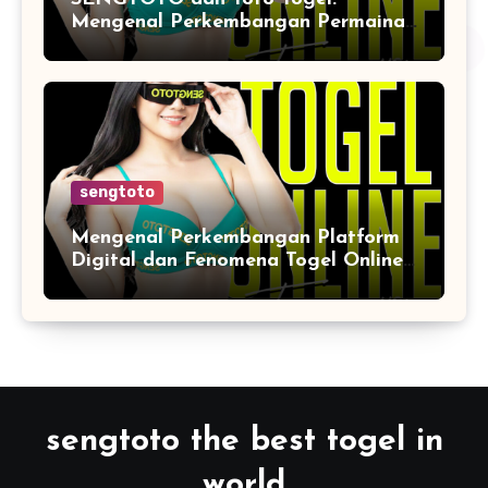
Mengenal Perkembangan Permainan
Angka di Era Digital
sengtoto
Mengenal Perkembangan Platform
Digital dan Fenomena Togel Online
di Era Internet
sengtoto the best togel in
world