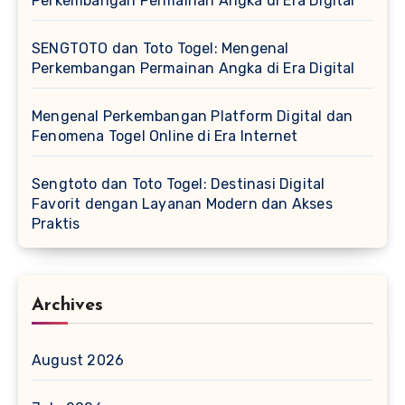
Perkembangan Permainan Angka di Era Digital
SENGTOTO dan Toto Togel: Mengenal
Perkembangan Permainan Angka di Era Digital
Mengenal Perkembangan Platform Digital dan
Fenomena Togel Online di Era Internet
Sengtoto dan Toto Togel: Destinasi Digital
Favorit dengan Layanan Modern dan Akses
Praktis
Archives
August 2026