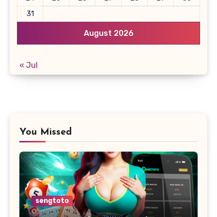
31
August 2026
« Jul
You Missed
sengtoto