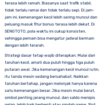
terasa lebih ramah. Biasanya saat trafik stabil,
tidak terlalu ramai dan tidak terlalu sepi. Di jam-
jam ini, kemenangan kecil lebih sering muncul dan
peluang masuk fitur bonus terasa lebih dekat. Di
SENGTOTO, pola waktu ini cukup konsisten,
sehingga pemain bisa mengatur jadwal bermain
dengan lebih terarah.
Strategi dasar tetap wajib diterapkan. Mulai dari
taruhan kecil, amati dua puluh hingga tiga puluh
putaran awal. Jika kemenangan kecil muncul rutin,
itu tanda mesin sedang bersahabat. Naikkan
taruhan bertahap, jangan melonjak hanya karena
satu kemenangan besar. Jika mesin mulai berat,
simbol penting jarang muncul, dan saldo menipis
pelan, lebih baik berhenti atau pindah game. Slot