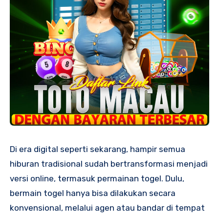
Di era digital seperti sekarang, hampir semua
hiburan tradisional sudah bertransformasi menjadi
versi online, termasuk permainan togel. Dulu,
bermain togel hanya bisa dilakukan secara
konvensional, melalui agen atau bandar di tempat