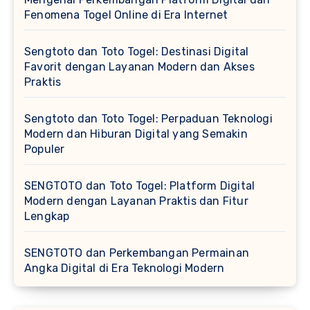
Fenomena Togel Online di Era Internet
Sengtoto dan Toto Togel: Destinasi Digital
Favorit dengan Layanan Modern dan Akses
Praktis
Sengtoto dan Toto Togel: Perpaduan Teknologi
Modern dan Hiburan Digital yang Semakin
Populer
SENGTOTO dan Toto Togel: Platform Digital
Modern dengan Layanan Praktis dan Fitur
Lengkap
SENGTOTO dan Perkembangan Permainan
Angka Digital di Era Teknologi Modern