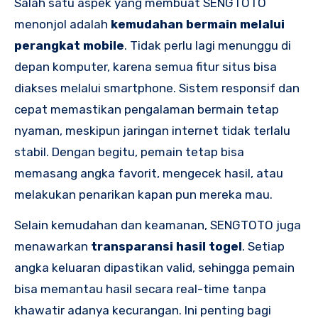
Salah satu aspek yang membuat SENGTOTO
menonjol adalah
kemudahan bermain melalui
perangkat mobile
. Tidak perlu lagi menunggu di
depan komputer, karena semua fitur situs bisa
diakses melalui smartphone. Sistem responsif dan
cepat memastikan pengalaman bermain tetap
nyaman, meskipun jaringan internet tidak terlalu
stabil. Dengan begitu, pemain tetap bisa
memasang angka favorit, mengecek hasil, atau
melakukan penarikan kapan pun mereka mau.
Selain kemudahan dan keamanan, SENGTOTO juga
menawarkan
transparansi hasil togel
. Setiap
angka keluaran dipastikan valid, sehingga pemain
bisa memantau hasil secara real-time tanpa
khawatir adanya kecurangan. Ini penting bagi