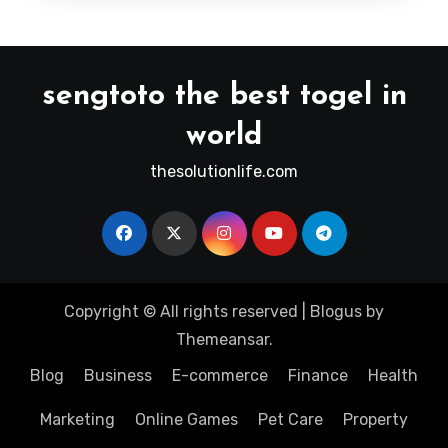
sengtoto the best togel in
world
thesolutionlife.com
Copyright © All rights reserved
|
Blogus
by
Themeansar
.
Blog
Business
E-commerce
Finance
Health
Marketing
Online Games
Pet Care
Property