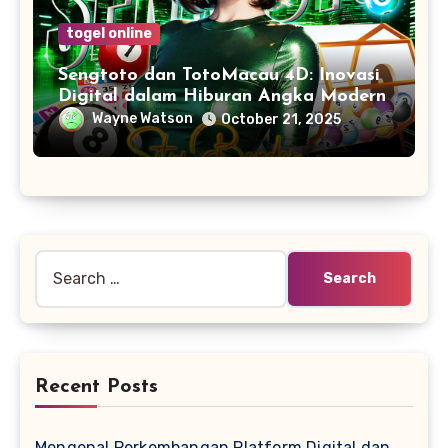
togel online
Sengtoto dan TotoMacau 4D: Inovasi
Digital dalam Hiburan Angka Modern
Wayne Watson
October 21, 2025
Search
for:
Recent Posts
Mengenal Perkembangan Platform Digital dan