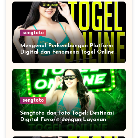
sengtoto
Mengenal Perkembangan Platform
Digital dan Fenomena Togel Online
di Era Internet
sengtoto
Sengtoto dan Toto Togel: Destinasi
Digital Favorit dengan Layanan
Modern dan Akses Praktis