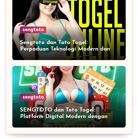
sengtoto
Sengtoto dan Toto Togel:
Perpaduan Teknologi Modern dan
Hiburan Digital yang Semakin
Populer
sengtoto
SENGTOTO dan Toto Togel:
Platform Digital Modern dengan
Layanan Praktis dan Fitur Lengkap