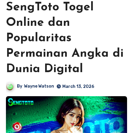
SengToto Togel
Online dan
Popularitas
Permainan Angka di
Dunia Digital
By
Wayne Watson
March 13, 2026