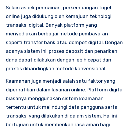
Selain aspek permainan, perkembangan togel
online juga didukung oleh kemajuan teknologi
transaksi digital. Banyak platform yang
menyediakan berbagai metode pembayaran
seperti transfer bank atau dompet digital. Dengan
adanya sistem ini, proses deposit dan penarikan
dana dapat dilakukan dengan lebih cepat dan
praktis dibandingkan metode konvensional.
Keamanan juga menjadi salah satu faktor yang
diperhatikan dalam layanan online. Platform digital
biasanya menggunakan sistem keamanan
tertentu untuk melindungi data pengguna serta
transaksi yang dilakukan di dalam sistem. Hal ini
bertujuan untuk memberikan rasa aman bagi