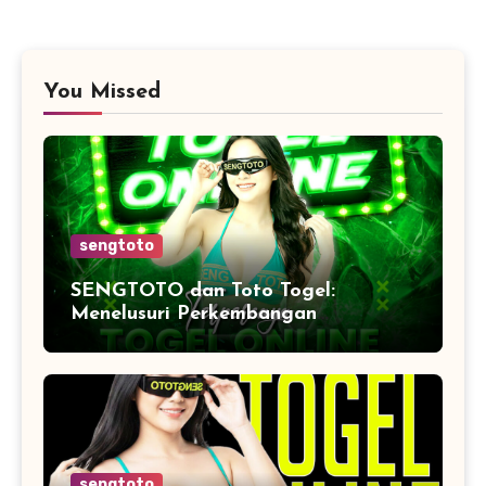
You Missed
sengtoto
SENGTOTO dan Toto Togel:
Menelusuri Perkembangan
Permainan Angka di Era Digital
sengtoto