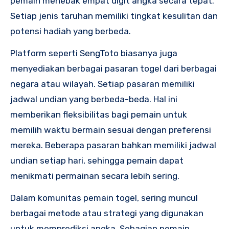
pemain menebak empat digit angka secara tepat.
Setiap jenis taruhan memiliki tingkat kesulitan dan
potensi hadiah yang berbeda.
Platform seperti SengToto biasanya juga
menyediakan berbagai pasaran togel dari berbagai
negara atau wilayah. Setiap pasaran memiliki
jadwal undian yang berbeda-beda. Hal ini
memberikan fleksibilitas bagi pemain untuk
memilih waktu bermain sesuai dengan preferensi
mereka. Beberapa pasaran bahkan memiliki jadwal
undian setiap hari, sehingga pemain dapat
menikmati permainan secara lebih sering.
Dalam komunitas pemain togel, sering muncul
berbagai metode atau strategi yang digunakan
untuk memprediksi angka. Sebagian pemain