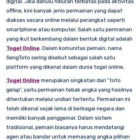
digital. Jika dahulu hiburan terbatas pada aktivitas
offline, kini banyak jenis permainan yang dapat
diakses secara online melalui perangkat seperti
smartphone atau komputer. Salah satu permainan
yang ikut berkembang dalam bentuk digital adalah
Togel Online
. Dalam komunitas pemain, nama
SengToto sering disebut sebagai salah satu
platform yang dikenal dalam dunia togel online.
Togel Online
merupakan singkatan dari “toto
gelap”, yaitu permainan tebak angka yang hasilnya
ditentukan melalui undian tertentu. Permainan ini
telah dikenal sejak lama di berbagai negara dan
memiliki banyak penggemar. Dalam sistem
tradisional, pemain biasanya harus mendatangi
agen atau bandar untuk memasang angka pilihan