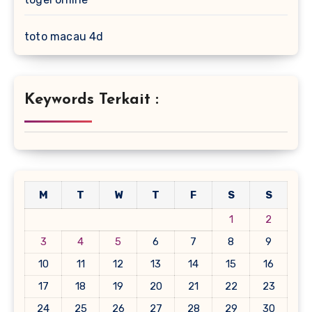
toto macau 4d
Keywords Terkait :
M
T
W
T
F
S
S
1
2
3
4
5
6
7
8
9
10
11
12
13
14
15
16
17
18
19
20
21
22
23
24
25
26
27
28
29
30