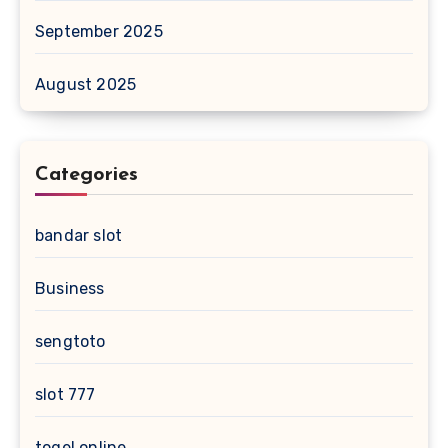
September 2025
August 2025
Categories
bandar slot
Business
sengtoto
slot 777
togel online