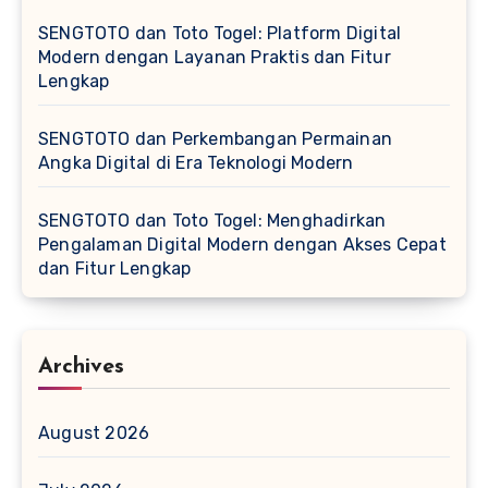
SENGTOTO dan Toto Togel: Platform Digital
Modern dengan Layanan Praktis dan Fitur
Lengkap
SENGTOTO dan Perkembangan Permainan
Angka Digital di Era Teknologi Modern
SENGTOTO dan Toto Togel: Menghadirkan
Pengalaman Digital Modern dengan Akses Cepat
dan Fitur Lengkap
Archives
August 2026