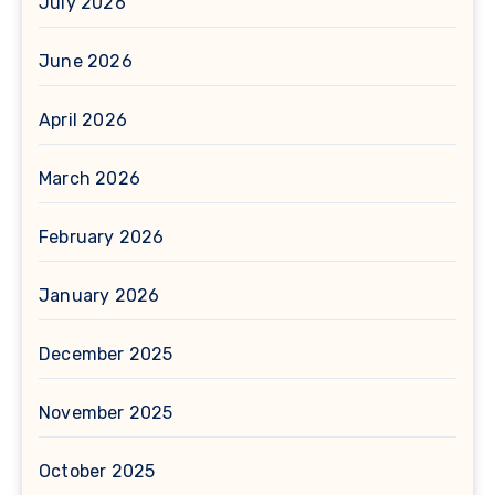
July 2026
June 2026
April 2026
March 2026
February 2026
January 2026
December 2025
November 2025
October 2025