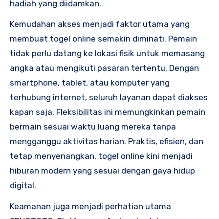
hadiah yang diidamkan.
Kemudahan akses menjadi faktor utama yang
membuat togel online semakin diminati. Pemain
tidak perlu datang ke lokasi fisik untuk memasang
angka atau mengikuti pasaran tertentu. Dengan
smartphone, tablet, atau komputer yang
terhubung internet, seluruh layanan dapat diakses
kapan saja. Fleksibilitas ini memungkinkan pemain
bermain sesuai waktu luang mereka tanpa
mengganggu aktivitas harian. Praktis, efisien, dan
tetap menyenangkan, togel online kini menjadi
hiburan modern yang sesuai dengan gaya hidup
digital.
Keamanan juga menjadi perhatian utama