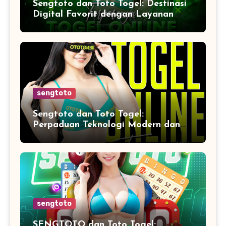
Sengtoto dan Toto Togel: Destinasi
Digital Favorit dengan Layanan
Modern dan Akses Praktis
sengtoto
Sengtoto dan Toto Togel:
Perpaduan Teknologi Modern dan
Hiburan Digital yang Semakin
Populer
sengtoto
SENGTOTO dan Toto Togel: