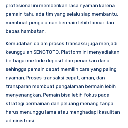
profesional ini memberikan rasa nyaman karena
pemain tahu ada tim yang selalu siap membantu,
membuat pengalaman bermain lebih lancar dan
bebas hambatan.
Kemudahan dalam proses transaksi juga menjadi
keunggulan SENGTOTO. Platform ini menyediakan
berbagai metode deposit dan penarikan dana
sehingga pemain dapat memilih cara yang paling
nyaman. Proses transaksi cepat, aman, dan
transparan membuat pengalaman bermain lebih
menyenangkan. Pemain bisa lebih fokus pada
strategi permainan dan peluang menang tanpa
harus menunggu lama atau menghadapi kesulitan
administrasi.