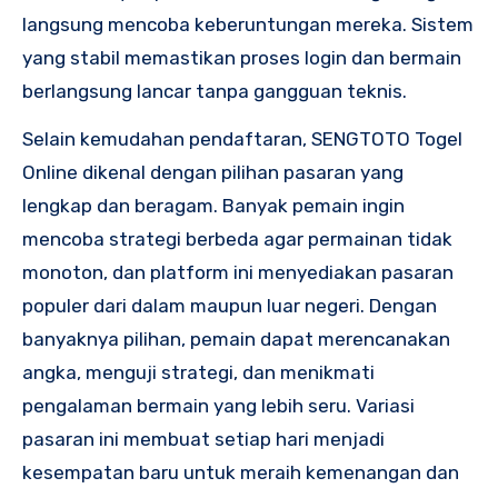
langsung mencoba keberuntungan mereka. Sistem
yang stabil memastikan proses login dan bermain
berlangsung lancar tanpa gangguan teknis.
Selain kemudahan pendaftaran, SENGTOTO Togel
Online dikenal dengan pilihan pasaran yang
lengkap dan beragam. Banyak pemain ingin
mencoba strategi berbeda agar permainan tidak
monoton, dan platform ini menyediakan pasaran
populer dari dalam maupun luar negeri. Dengan
banyaknya pilihan, pemain dapat merencanakan
angka, menguji strategi, dan menikmati
pengalaman bermain yang lebih seru. Variasi
pasaran ini membuat setiap hari menjadi
kesempatan baru untuk meraih kemenangan dan