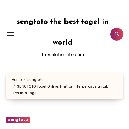
Skip
to
content
sengtoto the best togel in
world
thesolutionlife.com
Home
sengtoto
SENGTOTO Togel Online: Platform Terpercaya untuk
Pecinta Togel
sengtoto