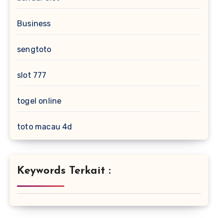
Business
sengtoto
slot 777
togel online
toto macau 4d
Keywords Terkait :