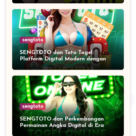
Populer
sengtoto
SENGTOTO dan Toto Togel:
Platform Digital Modern dengan
Layanan Praktis dan Fitur Lengkap
sengtoto
SENGTOTO dan Perkembangan
Permainan Angka Digital di Era
Teknologi Modern