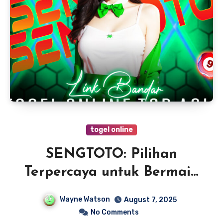
togel online
SENGTOTO: Pilihan
Terpercaya untuk Bermain
Togel Online dengan
Wayne Watson
August 7, 2025
Mudah dan Aman
No Comments