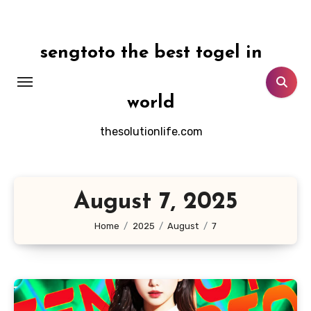
Skip
to
content
sengtoto the best togel in
world
thesolutionlife.com
August 7, 2025
Home
2025
August
7