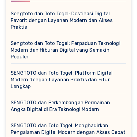
Sengtoto dan Toto Togel: Destinasi Digital
Favorit dengan Layanan Modern dan Akses
Praktis
Sengtoto dan Toto Togel: Perpaduan Teknologi
Modern dan Hiburan Digital yang Semakin
Populer
SENGTOTO dan Toto Togel: Platform Digital
Modern dengan Layanan Praktis dan Fitur
Lengkap
SENGTOTO dan Perkembangan Permainan
Angka Digital di Era Teknologi Modern
SENGTOTO dan Toto Togel: Menghadirkan
Pengalaman Digital Modern dengan Akses Cepat