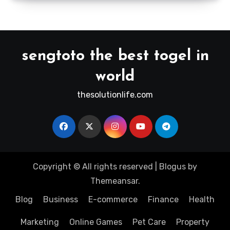
sengtoto the best togel in
world
thesolutionlife.com
Copyright © All rights reserved
|
Blogus
by
Themeansar
.
Blog
Business
E-commerce
Finance
Health
Marketing
Online Games
Pet Care
Property